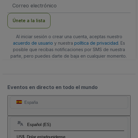
Dirección
de
correo
electrónico
Únete a la lista
Al iniciar sesión o crear una cuenta, aceptas nuestro
acuerdo de usuario
y nuestra
política de privacidad
. Es
posible que recibas notificaciones por SMS de nuestra
parte, pero puedes darte de baja en cualquier momento.
Eventos en directo en todo el mundo
España
Español (ES)
US$
Dolar estadounidense