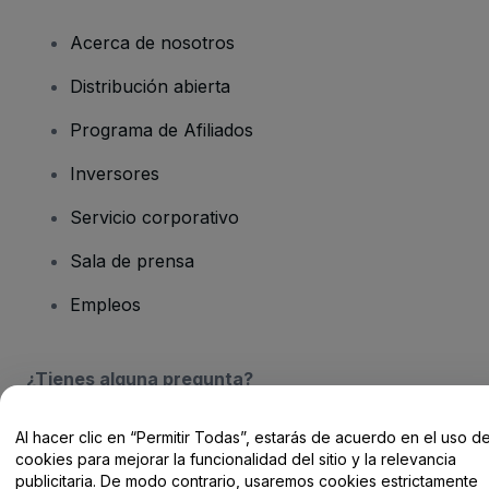
Acerca de nosotros
Distribución abierta
Programa de Afiliados
Inversores
Servicio corporativo
Sala de prensa
Empleos
¿Tienes alguna pregunta?
Centro de Ayuda / Contacto
Al hacer clic en “Permitir Todas”, estarás de acuerdo en el uso d
cookies para mejorar la funcionalidad del sitio y la relevancia
publicitaria. De modo contrario, usaremos cookies estrictamente