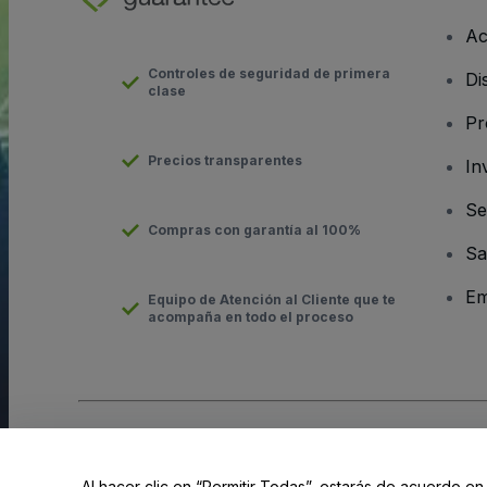
Ac
Controles de seguridad de primera
Di
clase
Pr
Precios transparentes
In
Se
Compras con garantía al 100%
Sa
Em
Equipo de Atención al Cliente que te
acompaña en todo el proceso
Derechos reservados © viagogo Entertainment Inc 2026
Datos
El uso de este sitio web constituye la aceptación de los
Términ
Al hacer clic en “Permitir Todas”, estarás de acuerdo en