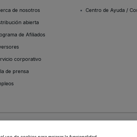
erca de nosotros
Centro de Ayuda / Co
stribución abierta
ograma de Afiliados
versores
rvicio corporativo
la de prensa
pleos
 de la Empresa
os y Condiciones
, de la
Política de Privacidad
, de la
Política de Cookies
y de
 el uso de cookies para mejorar la funcionalidad