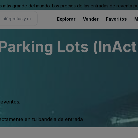
 más grande del mundo. Los precios de las entradas de reventa pu
Explorar
Vender
Favoritos
M
Parking Lots (InAct
s eventos.
rectamente en tu bandeja de entrada