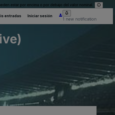
eden estar por encima o por debajo del valor nominal.
is entradas
Iniciar sesión
1 new notification
ive)