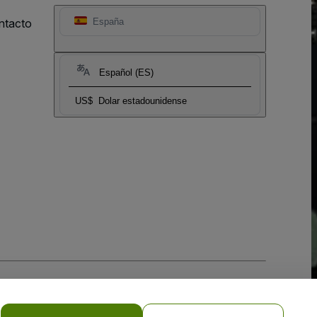
ntacto
España
Español (ES)
US$
Dolar estadounidense
 la
Política de Privacidad para Móviles