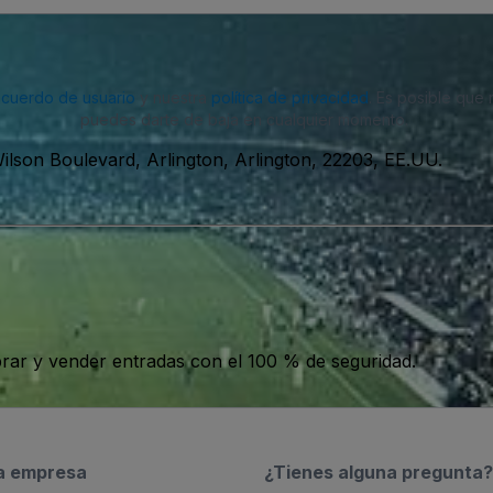
acuerdo de usuario
y nuestra
política de privacidad
. Es posible que
puedes darte de baja en cualquier momento.
ilson Boulevard, Arlington, Arlington, 22203, EE.UU.
ar y vender entradas con el 100 % de seguridad.
a empresa
¿Tienes alguna pregunta?