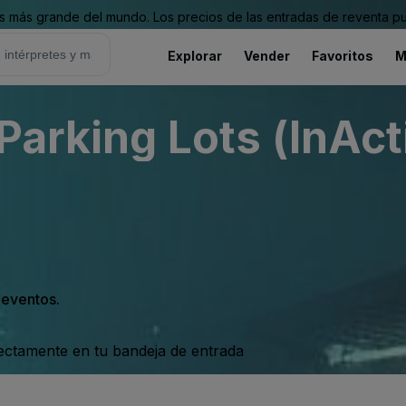
 más grande del mundo. Los precios de las entradas de reventa pu
Explorar
Vender
Favoritos
M
Parking Lots (InAct
s eventos.
rectamente en tu bandeja de entrada