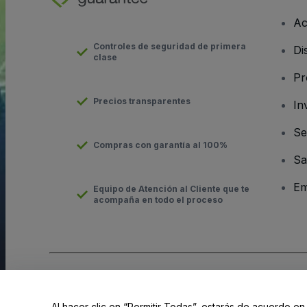
Ac
Controles de seguridad de primera
Di
clase
Pr
Precios transparentes
In
Se
Compras con garantía al 100%
Sa
Em
Equipo de Atención al Cliente que te
acompaña en todo el proceso
Derechos reservados © viagogo Entertainment Inc 2026
Datos
El uso de este sitio web constituye la aceptación de los
Términ
Al hacer clic en “Permitir Todas”, estarás de acuerdo en