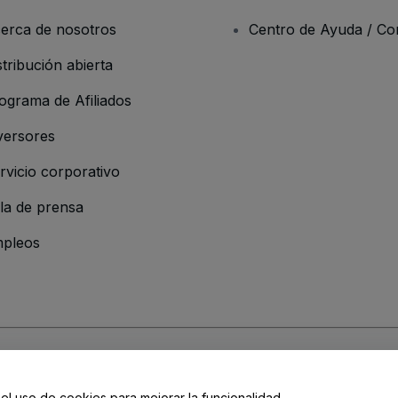
erca de nosotros
Centro de Ayuda / Co
stribución abierta
ograma de Afiliados
versores
rvicio corporativo
la de prensa
pleos
 de la Empresa
os y Condiciones
, de la
Política de Privacidad
, de la
Política de Cookies
y de
 el uso de cookies para mejorar la funcionalidad