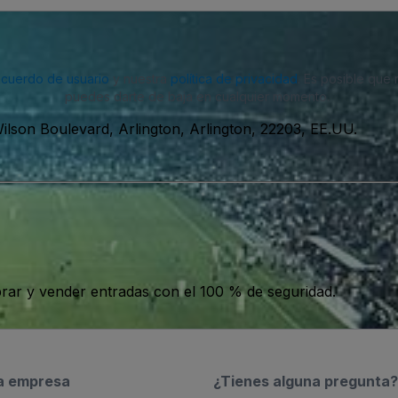
acuerdo de usuario
y nuestra
política de privacidad
. Es posible que
puedes darte de baja en cualquier momento.
ilson Boulevard, Arlington, Arlington, 22203, EE.UU.
ar y vender entradas con el 100 % de seguridad.
a empresa
¿Tienes alguna pregunta?