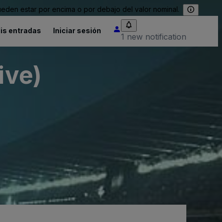
eden estar por encima o por debajo del valor nominal.
is entradas
Iniciar sesión
1 new notification
ive)