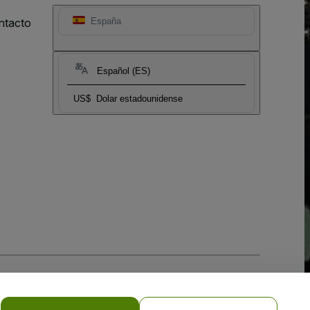
ntacto
España
Español (ES)
US$
Dolar estadounidense
 la
Política de Privacidad para Móviles