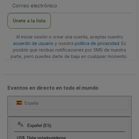
Dirección
de
correo
electrónico
Únete a la lista
Al iniciar sesión o crear una cuenta, aceptas nuestro
acuerdo de usuario
y nuestra
política de privacidad
. Es
posible que recibas notificaciones por SMS de nuestra
parte, pero puedes darte de baja en cualquier momento.
Eventos en directo en todo el mundo
España
Español (ES)
US$
Dolar estadounidense