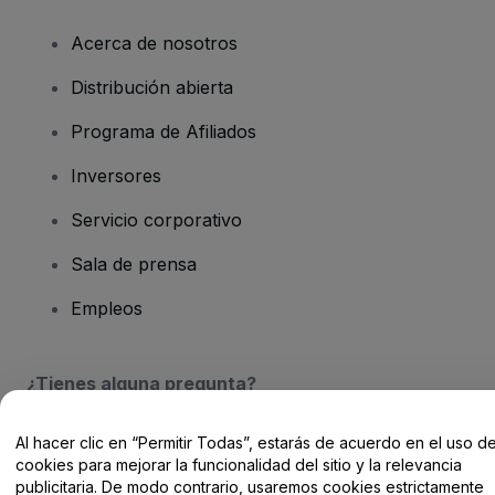
Acerca de nosotros
Distribución abierta
Programa de Afiliados
Inversores
Servicio corporativo
Sala de prensa
Empleos
¿Tienes alguna pregunta?
Centro de Ayuda / Contacto
Al hacer clic en “Permitir Todas”, estarás de acuerdo en el uso d
cookies para mejorar la funcionalidad del sitio y la relevancia
publicitaria. De modo contrario, usaremos cookies estrictamente