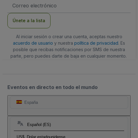
Dirección
de
correo
electrónico
Únete a la lista
Al iniciar sesión o crear una cuenta, aceptas nuestro
acuerdo de usuario
y nuestra
política de privacidad
. Es
posible que recibas notificaciones por SMS de nuestra
parte, pero puedes darte de baja en cualquier momento.
Eventos en directo en todo el mundo
España
Español (ES)
US$
Dolar estadounidense