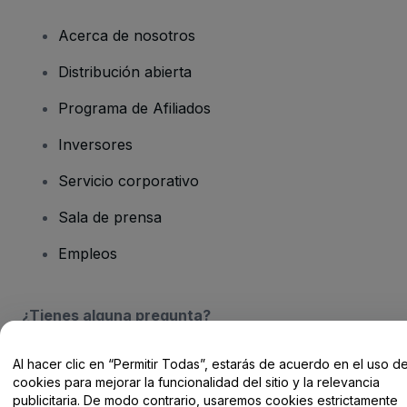
Acerca de nosotros
Distribución abierta
Programa de Afiliados
Inversores
Servicio corporativo
Sala de prensa
Empleos
¿Tienes alguna pregunta?
Centro de Ayuda / Contacto
Al hacer clic en “Permitir Todas”, estarás de acuerdo en el uso d
cookies para mejorar la funcionalidad del sitio y la relevancia
publicitaria. De modo contrario, usaremos cookies estrictamente