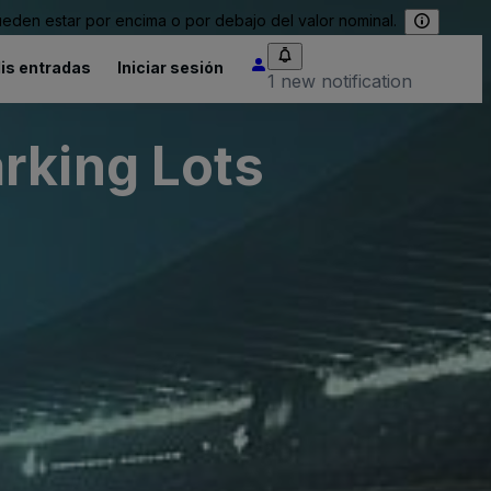
eden estar por encima o por debajo del valor nominal.
is entradas
Iniciar sesión
1 new notification
rking Lots