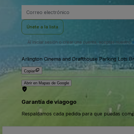
Dirección
de
correo
electrónico
Únete a la lista
Al iniciar sesión o crear una cuenta, aceptas nuestro
Arlington Cinema and Drafthouse Parking Lots (I
Copiar
Abrir en Mapas de Google
Garantía de viagogo
Respaldamos cada pedido para que puedas compr