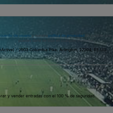
acuerdo de usuario
y nuestra
política de privacidad
. Es posible que
puedes darte de baja en cualquier momento.
nActive)
-
2903 Columbia Pike, Arlington, 22204, EE.UU.
ar y vender entradas con el 100 % de seguridad.