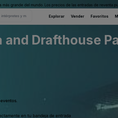
 más grande del mundo. Los precios de las entradas de reventa pu
Explorar
Vender
Favoritos
M
 and Drafthouse Pa
s eventos.
rectamente en tu bandeja de entrada