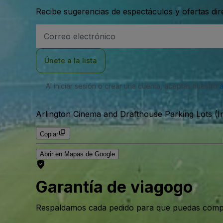
Recibe sugerencias de espectáculos y ofertas di
Dirección
de
correo
electrónico
Únete a la lista
Al iniciar sesión o crear una cuenta, aceptas nuestro
Arlington Cinema and Drafthouse Parking Lots (I
Copiar
Abrir en Mapas de Google
Garantía de viagogo
Respaldamos cada pedido para que puedas compr