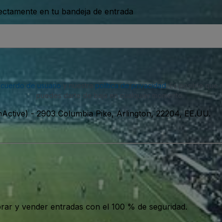
rectamente en tu bandeja de entrada
acuerdo de usuario
y nuestra
política de privacidad
. Es posible que
puedes darte de baja en cualquier momento.
nActive)
-
2903 Columbia Pike, Arlington, 22204, EE.UU.
ar y vender entradas con el 100 % de seguridad.