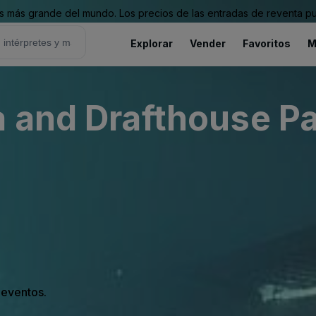
 más grande del mundo. Los precios de las entradas de reventa pu
Explorar
Vender
Favoritos
M
 and Drafthouse Pa
s eventos.