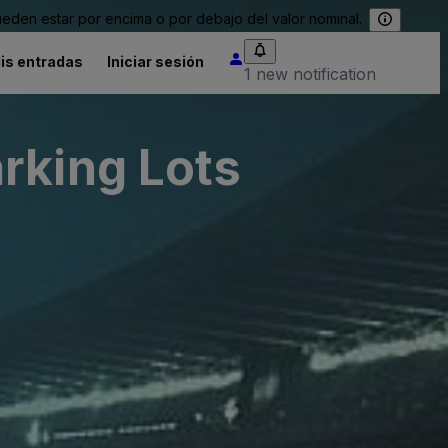
eden estar por encima o por debajo del valor nominal.
is entradas
Iniciar sesión
1 new notification
rking Lots