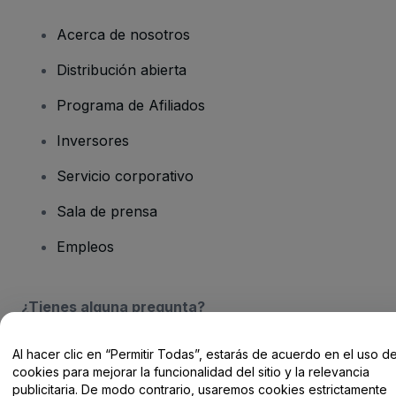
Acerca de nosotros
Distribución abierta
Programa de Afiliados
Inversores
Servicio corporativo
Sala de prensa
Empleos
¿Tienes alguna pregunta?
Centro de Ayuda / Contacto
Al hacer clic en “Permitir Todas”, estarás de acuerdo en el uso d
cookies para mejorar la funcionalidad del sitio y la relevancia
publicitaria. De modo contrario, usaremos cookies estrictamente