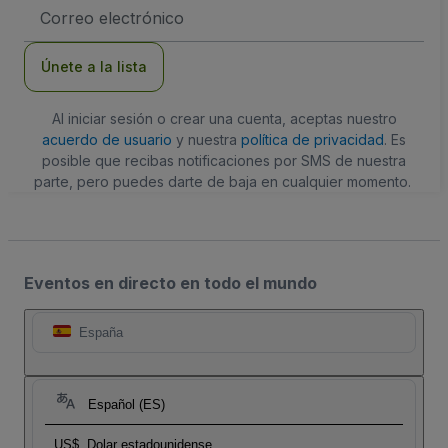
Dirección
de
correo
electrónico
Únete a la lista
Al iniciar sesión o crear una cuenta, aceptas nuestro
acuerdo de usuario
y nuestra
política de privacidad
. Es
posible que recibas notificaciones por SMS de nuestra
parte, pero puedes darte de baja en cualquier momento.
Eventos en directo en todo el mundo
España
Español (ES)
US$
Dolar estadounidense