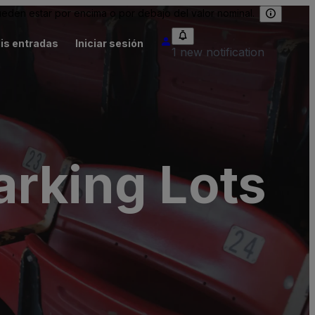
eden estar por encima o por debajo del valor nominal.
is entradas
Iniciar sesión
1 new notification
arking Lots