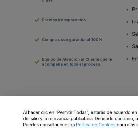
clase
Pr
Precios transparentes
In
Se
Compras con garantía al 100%
Sa
Em
Equipo de Atención al Cliente que te
acompaña en todo el proceso
Derechos reservados © viagogo Entertainment Inc 2026
Datos
El uso de este sitio web constituye la aceptación de los
Términ
Al hacer clic en “Permitir Todas”, estarás de acuerdo en
No compartir mi información personal ni tus opciones de priva
del sitio y la relevancia publicitaria. De modo contrario
Puedes consultar nuestra
Política de Cookies
para más i