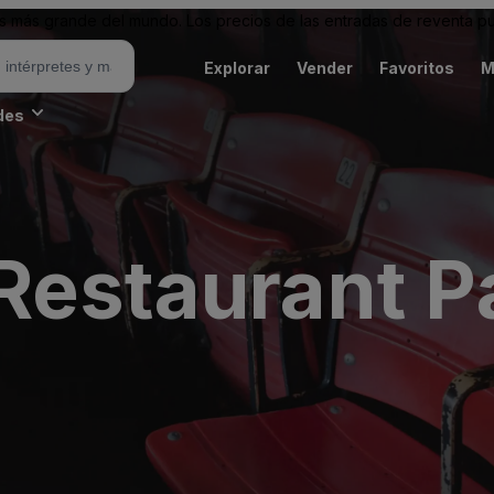
 más grande del mundo. Los precios de las entradas de reventa pu
Explorar
Vender
Favoritos
M
des
Restaurant P