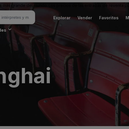
 más grande del mundo. Los precios de las entradas de reventa pu
Explorar
Vender
Favoritos
M
des
nghai