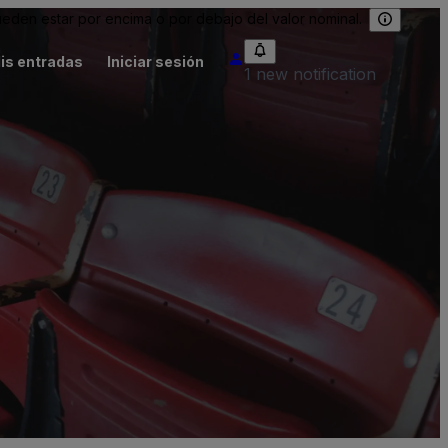
eden estar por encima o por debajo del valor nominal.
is entradas
Iniciar sesión
1 new notification