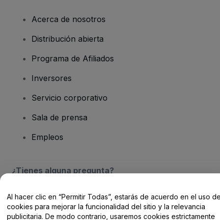
Acerca de nosotros
Distribución abierta
Programa de Afiliados
Inversores
Servicio corporativo
Sala de prensa
Empleos
¿Tienes alguna pregunta?
Centro de Ayuda / Contacto
Al hacer clic en “Permitir Todas”, estarás de acuerdo en el uso d
cookies para mejorar la funcionalidad del sitio y la relevancia
publicitaria. De modo contrario, usaremos cookies estrictamente