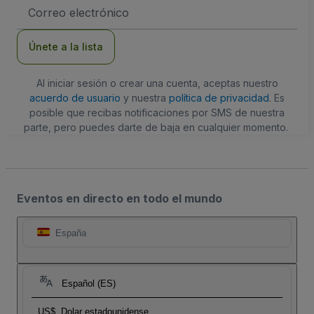
Dirección
de
correo
electrónico
Únete a la lista
Al iniciar sesión o crear una cuenta, aceptas nuestro
acuerdo de usuario
y nuestra
política de privacidad
. Es
posible que recibas notificaciones por SMS de nuestra
parte, pero puedes darte de baja en cualquier momento.
Eventos en directo en todo el mundo
España
Español (ES)
US$
Dolar estadounidense