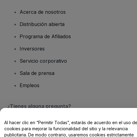
Acerca de nosotros
Distribución abierta
Programa de Afiliados
Inversores
Servicio corporativo
Sala de prensa
Empleos
¿Tienes alguna pregunta?
Centro de Ayuda / Contacto
Al hacer clic en “Permitir Todas”, estarás de acuerdo en el uso d
cookies para mejorar la funcionalidad del sitio y la relevancia
publicitaria. De modo contrario, usaremos cookies estrictamente