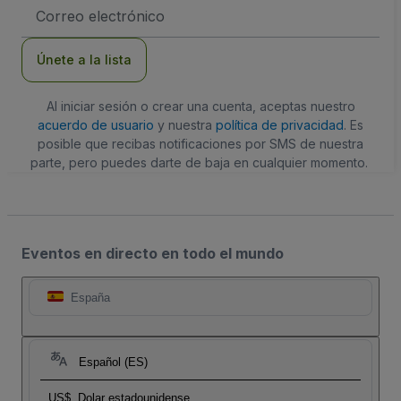
Dirección
de
correo
electrónico
Únete a la lista
Al iniciar sesión o crear una cuenta, aceptas nuestro
acuerdo de usuario
y nuestra
política de privacidad
. Es
posible que recibas notificaciones por SMS de nuestra
parte, pero puedes darte de baja en cualquier momento.
Eventos en directo en todo el mundo
España
Español (ES)
US$
Dolar estadounidense