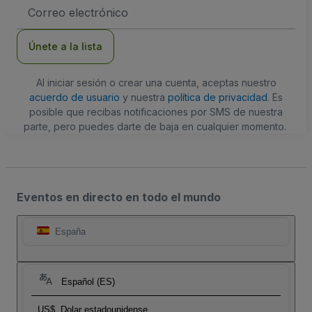
Dirección
de
correo
electrónico
Únete a la lista
Al iniciar sesión o crear una cuenta, aceptas nuestro
acuerdo de usuario
y nuestra
política de privacidad
. Es
posible que recibas notificaciones por SMS de nuestra
parte, pero puedes darte de baja en cualquier momento.
Eventos en directo en todo el mundo
España
Español (ES)
US$
Dolar estadounidense