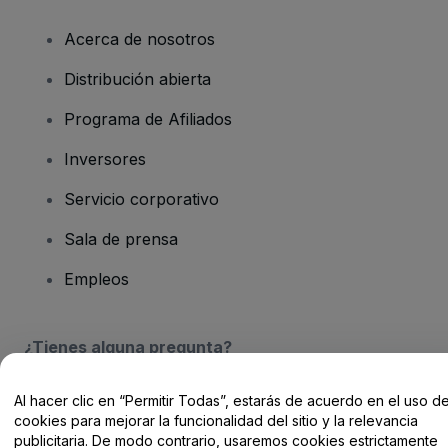
Acerca de nosotros
Distribución abierta
Programa de Afiliados
Inversores
Servicio corporativo
Sala de prensa
Empleos
¿Tienes alguna pregunta?
Centro de Ayuda / Contacto
Al hacer clic en “Permitir Todas”, estarás de acuerdo en el uso d
cookies para mejorar la funcionalidad del sitio y la relevancia
publicitaria. De modo contrario, usaremos cookies estrictamente