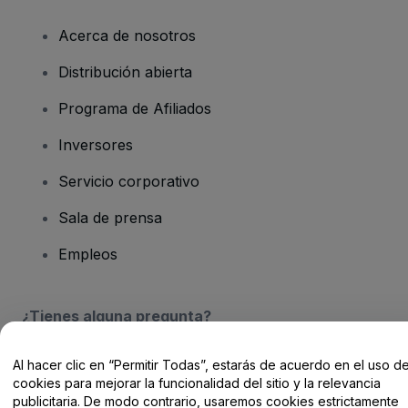
Acerca de nosotros
Distribución abierta
Programa de Afiliados
Inversores
Servicio corporativo
Sala de prensa
Empleos
¿Tienes alguna pregunta?
Centro de Ayuda / Contacto
Al hacer clic en “Permitir Todas”, estarás de acuerdo en el uso d
cookies para mejorar la funcionalidad del sitio y la relevancia
publicitaria. De modo contrario, usaremos cookies estrictamente