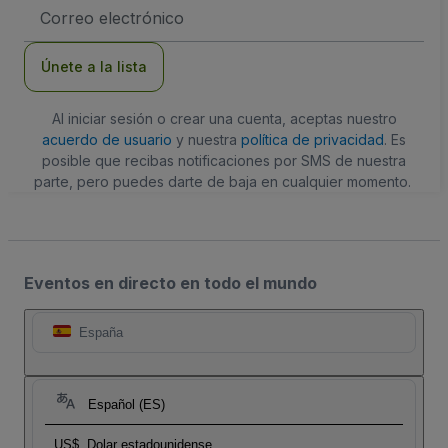
Dirección
de
correo
electrónico
Únete a la lista
Al iniciar sesión o crear una cuenta, aceptas nuestro
acuerdo de usuario
y nuestra
política de privacidad
. Es
posible que recibas notificaciones por SMS de nuestra
parte, pero puedes darte de baja en cualquier momento.
Eventos en directo en todo el mundo
España
Español (ES)
US$
Dolar estadounidense