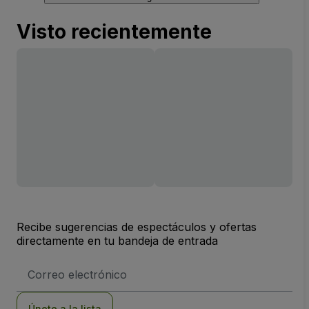
Visto recientemente
Recibe sugerencias de espectáculos y ofertas
directamente en tu bandeja de entrada
Dirección
de
correo
electrónico
Únete a la lista