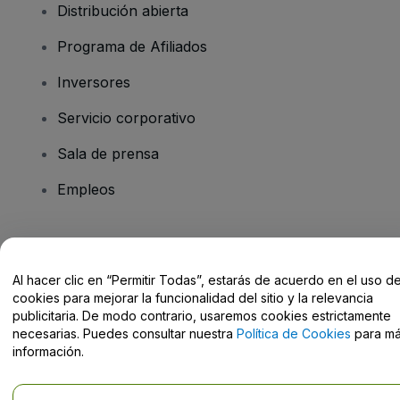
Distribución abierta
Programa de Afiliados
Inversores
Servicio corporativo
Sala de prensa
Empleos
¿Tienes alguna pregunta?
Al hacer clic en “Permitir Todas”, estarás de acuerdo en el uso d
Centro de Ayuda / Contacto
cookies para mejorar la funcionalidad del sitio y la relevancia
publicitaria. De modo contrario, usaremos cookies estrictamente
necesarias. Puedes consultar nuestra
Política de Cookies
para m
información.
Derechos reservados © viagogo Entertainment Inc 2026
Datos de