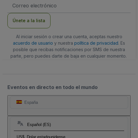
Dirección
de
correo
electrónico
Únete a la lista
Al iniciar sesión o crear una cuenta, aceptas nuestro
acuerdo de usuario
y nuestra
política de privacidad
. Es
posible que recibas notificaciones por SMS de nuestra
parte, pero puedes darte de baja en cualquier momento.
Eventos en directo en todo el mundo
España
Español (ES)
US$
Dolar estadounidense