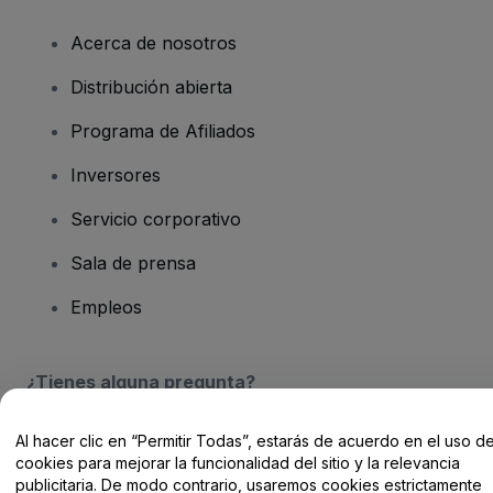
Acerca de nosotros
Distribución abierta
Programa de Afiliados
Inversores
Servicio corporativo
Sala de prensa
Empleos
¿Tienes alguna pregunta?
Centro de Ayuda / Contacto
Al hacer clic en “Permitir Todas”, estarás de acuerdo en el uso d
cookies para mejorar la funcionalidad del sitio y la relevancia
publicitaria. De modo contrario, usaremos cookies estrictamente