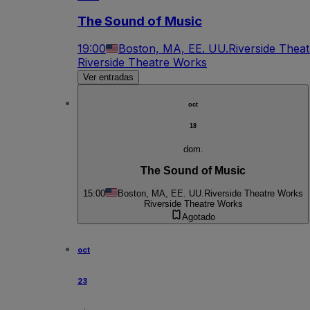
The Sound of Music
19:00
Boston, MA, EE. UU.
Riverside Thea
Riverside Theatre Works
Ver entradas
oct
18
dom.
The Sound of Music
15:00
Boston, MA, EE. UU.
Riverside Theatre Works
Riverside Theatre Works
Agotado
oct
23