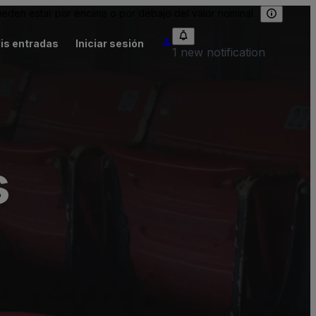
eden estar por encima o por debajo del valor nominal.
is entradas
Iniciar sesión
1 new notification
s