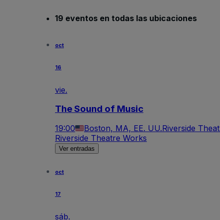
19 eventos en todas las ubicaciones
oct
16
vie.
The Sound of Music
19:00
Boston, MA, EE. UU.
Riverside Thea
Riverside Theatre Works
Ver entradas
oct
17
sáb.