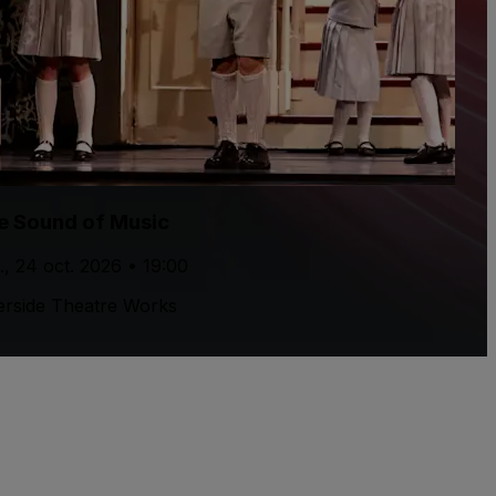
e Sound of Music
., 24 oct. 2026 • 19:00
erside Theatre Works