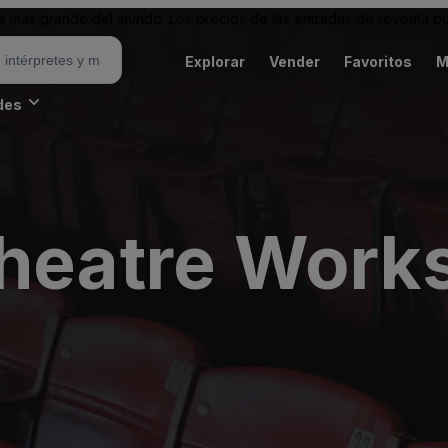
 más grande del mundo. Los precios de las entradas de reventa pu
Explorar
Vender
Favoritos
M
des
Theatre Work