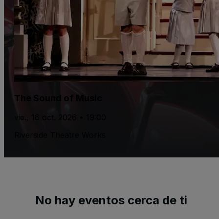
The Sound of Music
vie., 16 oct. 2026 • 19:00
Riverside Theatre Works
No hay eventos cerca de ti