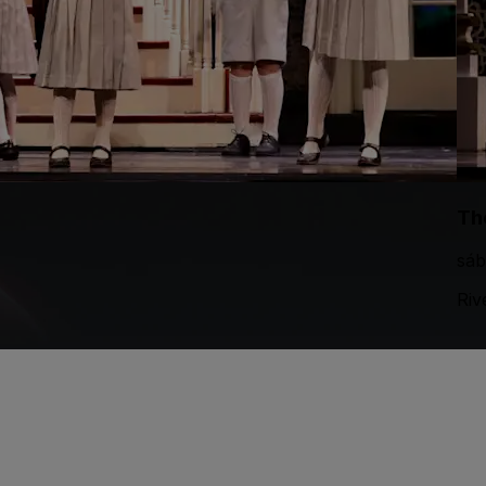
Th
sáb
Riv