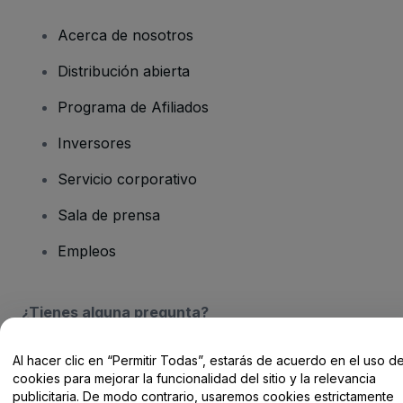
Acerca de nosotros
Distribución abierta
Programa de Afiliados
Inversores
Servicio corporativo
Sala de prensa
Empleos
¿Tienes alguna pregunta?
Centro de Ayuda / Contacto
Al hacer clic en “Permitir Todas”, estarás de acuerdo en el uso d
cookies para mejorar la funcionalidad del sitio y la relevancia
publicitaria. De modo contrario, usaremos cookies estrictamente