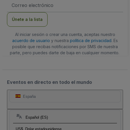
Dirección
de
correo
electrónico
Únete a la lista
Al iniciar sesión o crear una cuenta, aceptas nuestro
acuerdo de usuario
y nuestra
política de privacidad
. Es
posible que recibas notificaciones por SMS de nuestra
parte, pero puedes darte de baja en cualquier momento.
Eventos en directo en todo el mundo
España
Español (ES)
US$
Dolar estadounidense