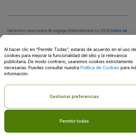
Derechos reservados © viagogo Entertainment Inc 2026
Datos de
la Empresa
El uso de este sitio web constituye la aceptación de los
Términos y
Condiciones
, de la
Política de Privacidad
, de la
Política de Cookies
Al hacer clic en “Permitir Todas”, estarás de acuerdo en el uso d
y de la
Política de Privacidad para Móviles
cookies para mejorar la funcionalidad del sitio y la relevancia
No compartir mi información personal ni tus opciones de
publicitaria. De modo contrario, usaremos cookies estrictamente
privacidad
necesarias. Puedes consultar nuestra
Política de Cookies
para m
información.
Gestionar preferencias
Permitir todas