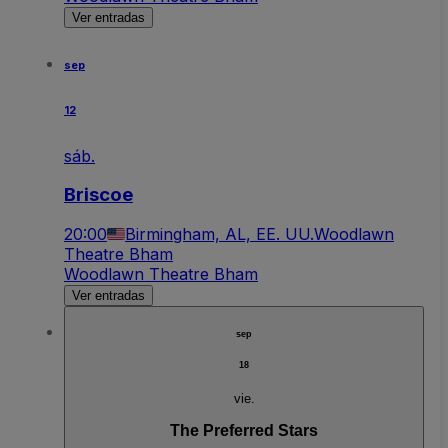
Ver entradas
sep
12
sáb.
Briscoe
20:00
Birmingham, AL, EE. UU.
Woodlawn
Theatre Bham
Woodlawn Theatre Bham
Ver entradas
sep
18
vie.
The Preferred Stars