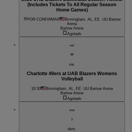
(Includes Tickets To All Regular Season
Home Games)
POR CONFIRMAR
Birmingham, AL, EE. UU.
Bartow
Arena
Bartow Arena
Agotado
oct
30
vie.
Charlotte 49ers at UAB Blazers Womens
Volleyball
18:30
Birmingham, AL, EE. UU.
Bartow Arena
Bartow Arena
Agotado
nov
1
dom.