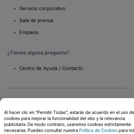
Servicio corporativo
Sala de prensa
Empleos
¿Tienes alguna pregunta?
Centro de Ayuda / Contacto
Derechos reservados © viagogo Entertainment Inc 2026
Datos de
la Empresa
Al hacer clic en “Permitir Todas”, estarás de acuerdo en el uso d
El uso de este sitio web constituye la aceptación de los
Términos y
Condiciones
, de la
Política de Privacidad
, de la
Política de Cookies
cookies para mejorar la funcionalidad del sitio y la relevancia
y de la
Política de Privacidad para Móviles
publicitaria. De modo contrario, usaremos cookies estrictamente
No compartir mi información personal ni tus opciones de
necesarias. Puedes consultar nuestra
Política de Cookies
para m
privacidad