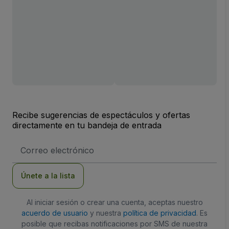
Recibe sugerencias de espectáculos y ofertas
directamente en tu bandeja de entrada
Dirección
de
correo
electrónico
Únete a la lista
Al iniciar sesión o crear una cuenta, aceptas nuestro
acuerdo de usuario
y nuestra
política de privacidad
. Es
posible que recibas notificaciones por SMS de nuestra