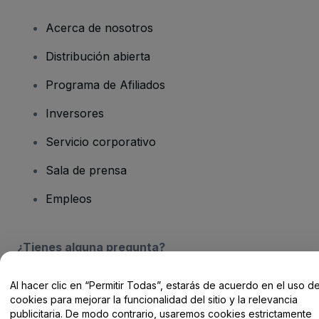
Acerca de nosotros
Distribución abierta
Programa de Afiliados
Inversores
Servicio corporativo
Sala de prensa
Empleos
¿Tienes alguna pregunta?
Centro de Ayuda / Contacto
Al hacer clic en “Permitir Todas”, estarás de acuerdo en el uso d
cookies para mejorar la funcionalidad del sitio y la relevancia
publicitaria. De modo contrario, usaremos cookies estrictamente