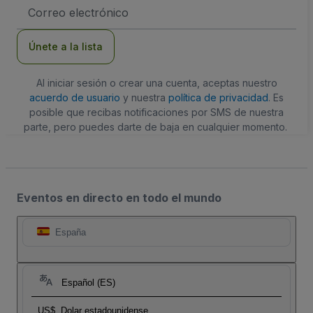
Dirección
de
correo
electrónico
Únete a la lista
Al iniciar sesión o crear una cuenta, aceptas nuestro
acuerdo de usuario
y nuestra
política de privacidad
. Es
posible que recibas notificaciones por SMS de nuestra
parte, pero puedes darte de baja en cualquier momento.
Eventos en directo en todo el mundo
España
Español (ES)
US$
Dolar estadounidense