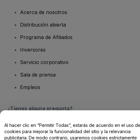
Acerca de nosotros
Distribución abierta
Programa de Afiliados
Inversores
Servicio corporativo
Sala de prensa
Empleos
¿Tienes alguna pregunta?
Centro de Ayuda / Contacto
Al hacer clic en “Permitir Todas”, estarás de acuerdo en el uso d
cookies para mejorar la funcionalidad del sitio y la relevancia
publicitaria. De modo contrario, usaremos cookies estrictamente