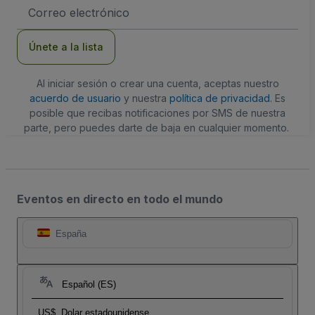
Dirección
de
correo
electrónico
Únete a la lista
Al iniciar sesión o crear una cuenta, aceptas nuestro
acuerdo de usuario
y nuestra
política de privacidad
. Es
posible que recibas notificaciones por SMS de nuestra
parte, pero puedes darte de baja en cualquier momento.
Eventos en directo en todo el mundo
España
Español (ES)
US$
Dolar estadounidense