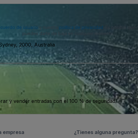
acuerdo de usuario
y nuestra
política de privacidad
. Es posible que
puedes darte de baja en cualquier momento.
 Sydney, 2000, Australia
ar y vender entradas con el 100 % de seguridad.
a empresa
¿Tienes alguna pregunta?