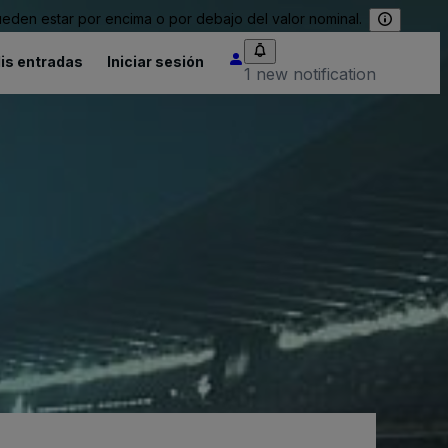
eden estar por encima o por debajo del valor nominal.
is entradas
Iniciar sesión
1 new notification