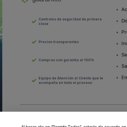
Ac
Controles de seguridad de primera
Di
clase
Pr
Precios transparentes
In
Se
Compras con garantía al 100%
Sa
Em
Equipo de Atención al Cliente que te
acompaña en todo el proceso
Derechos reservados © viagogo Entertainment Inc 2026
Datos
El uso de este sitio web constituye la aceptación de los
Términ
Al hacer clic en “Permitir Todas”, estarás de acuerdo en