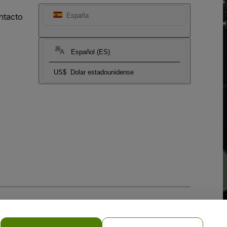
ntacto
España
Español (ES)
US$
Dolar estadounidense
 la
Política de Privacidad para Móviles