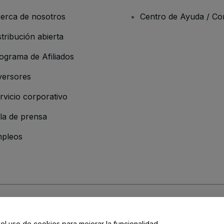
erca de nosotros
Centro de Ayuda / Co
stribución abierta
ograma de Afiliados
versores
rvicio corporativo
la de prensa
pleos
 de la Empresa
os y Condiciones
, de la
Política de Privacidad
, de la
Política de Cookies
y de
 el uso de cookies para mejorar la funcionalidad