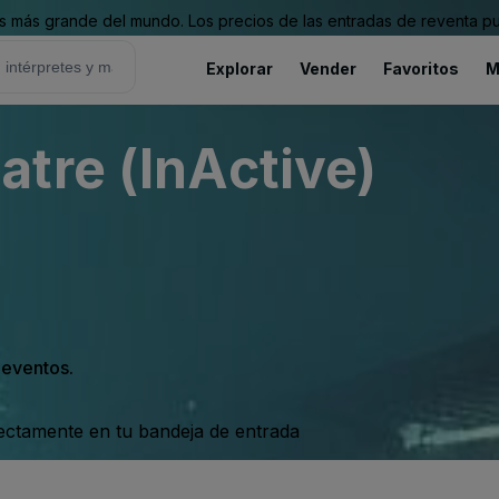
 más grande del mundo. Los precios de las entradas de reventa pu
Explorar
Vender
Favoritos
M
tre (InActive)
s eventos.
rectamente en tu bandeja de entrada