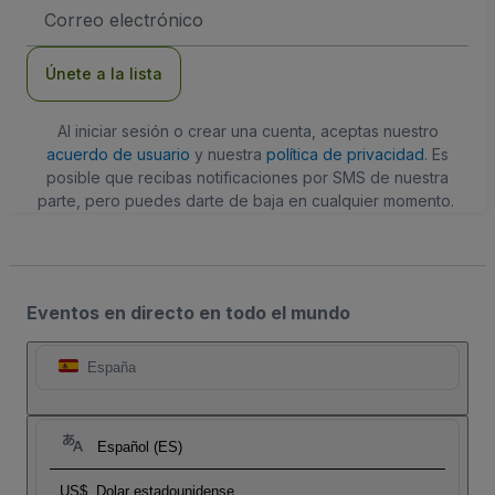
Dirección
de
correo
electrónico
Únete a la lista
Al iniciar sesión o crear una cuenta, aceptas nuestro
acuerdo de usuario
y nuestra
política de privacidad
. Es
posible que recibas notificaciones por SMS de nuestra
parte, pero puedes darte de baja en cualquier momento.
Eventos en directo en todo el mundo
España
Español (ES)
US$
Dolar estadounidense