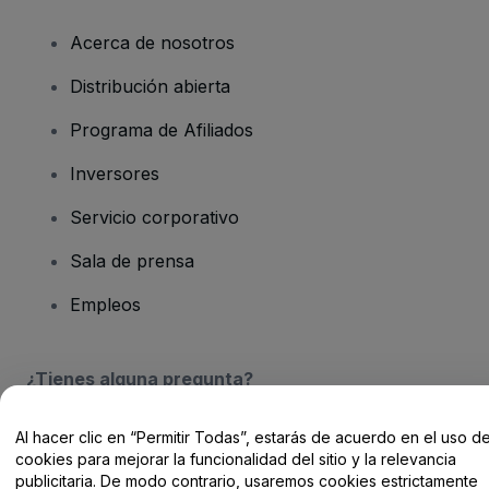
Acerca de nosotros
Distribución abierta
Programa de Afiliados
Inversores
Servicio corporativo
Sala de prensa
Empleos
¿Tienes alguna pregunta?
Centro de Ayuda / Contacto
Al hacer clic en “Permitir Todas”, estarás de acuerdo en el uso d
cookies para mejorar la funcionalidad del sitio y la relevancia
publicitaria. De modo contrario, usaremos cookies estrictamente