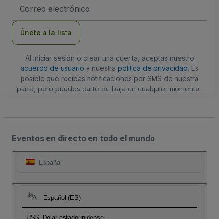
Dirección
de
correo
electrónico
Únete a la lista
Al iniciar sesión o crear una cuenta, aceptas nuestro
acuerdo de usuario
y nuestra
política de privacidad
. Es
posible que recibas notificaciones por SMS de nuestra
parte, pero puedes darte de baja en cualquier momento.
Eventos en directo en todo el mundo
España
Español (ES)
US$
Dolar estadounidense