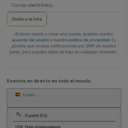
Dirección
de
correo
electrónico
Únete a la lista
Al iniciar sesión o crear una cuenta, aceptas nuestro
acuerdo de usuario
y nuestra
política de privacidad
. Es
posible que recibas notificaciones por SMS de nuestra
parte, pero puedes darte de baja en cualquier momento.
Eventos en directo en todo el mundo
España
Español (ES)
US$
Dolar estadounidense