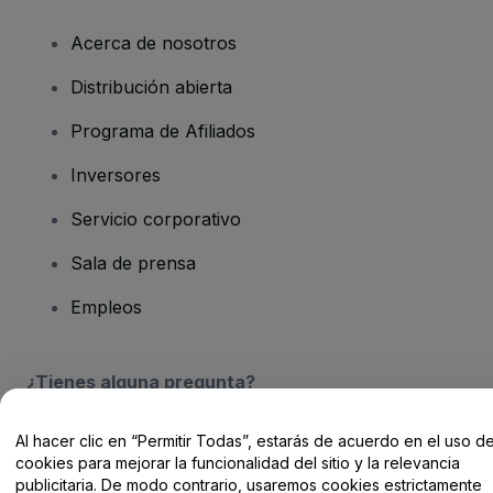
Acerca de nosotros
Distribución abierta
Programa de Afiliados
Inversores
Servicio corporativo
Sala de prensa
Empleos
¿Tienes alguna pregunta?
Centro de Ayuda / Contacto
Al hacer clic en “Permitir Todas”, estarás de acuerdo en el uso d
cookies para mejorar la funcionalidad del sitio y la relevancia
publicitaria. De modo contrario, usaremos cookies estrictamente