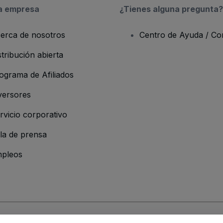
a empresa
¿Tienes alguna pregunta?
erca de nosotros
Centro de Ayuda / Co
stribución abierta
ograma de Afiliados
versores
rvicio corporativo
la de prensa
pleos