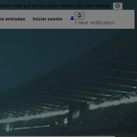
eden estar por encima o por debajo del valor nominal.
is entradas
Iniciar sesión
1 new notification