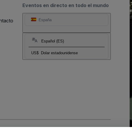
Eventos en directo en todo el mundo
ntacto
España
Español (ES)
US$
Dolar estadounidense