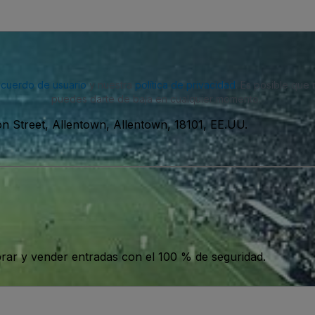
acuerdo de usuario
y nuestra
política de privacidad
. Es posible que
puedes darte de baja en cualquier momento.
n Street, Allentown, Allentown, 18101, EE.UU.
ar y vender entradas con el 100 % de seguridad.