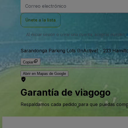
Dirección
de
correo
electrónico
Únete a la lista
Al iniciar sesión o crear una cuenta, aceptas nuestro
Sarandonga Parking Lots (InActive)
-
233 Hamilto
Copiar
Abrir en Mapas de Google
Garantía de viagogo
Respaldamos cada pedido para que puedas compr