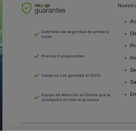
Nuestr
Ac
Controles de seguridad de primera
Di
clase
Pr
Precios transparentes
In
Se
Compras con garantía al 100%
Sa
Em
Equipo de Atención al Cliente que te
acompaña en todo el proceso