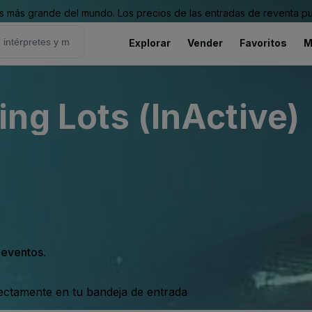
 más grande del mundo. Los precios de las entradas de reventa pu
Explorar
Vender
Favoritos
M
ng Lots (InActive)
s eventos.
rectamente en tu bandeja de entrada