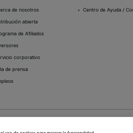
erca de nosotros
Centro de Ayuda / Co
stribución abierta
ograma de Afiliados
versores
rvicio corporativo
la de prensa
pleos
 de la Empresa
os y Condiciones
, de la
Política de Privacidad
, de la
Política de Cookies
y de
 el uso de cookies para mejorar la funcionalidad