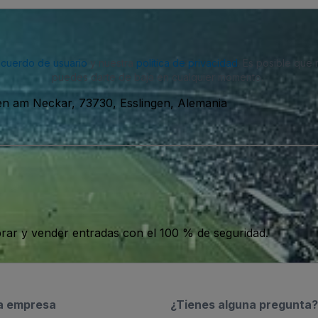
acuerdo de usuario
y nuestra
política de privacidad
. Es posible que
puedes darte de baja en cualquier momento.
gen am Neckar, 73730, Esslingen, Alemania
ar y vender entradas con el 100 % de seguridad.
a empresa
¿Tienes alguna pregunta?