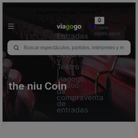
La reventa de las entradas puede conllevar que su precio esté
por encima del valor nominal.
1 new
notification
Entradas
para
Conciertos,
Deporte
y
Teatro
|
viagogo,
the niu Coin
el sitio
de
compraventa
de
entradas