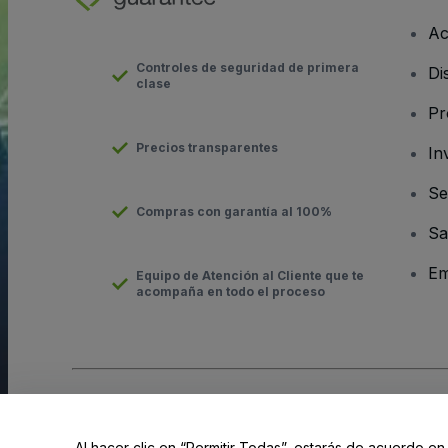
Ac
Controles de seguridad de primera
Di
clase
Pr
Precios transparentes
In
Se
Compras con garantía al 100%
Sa
Em
Equipo de Atención al Cliente que te
acompaña en todo el proceso
Derechos reservados © viagogo Entertainment Inc 2026
Datos
El uso de este sitio web constituye la aceptación de los
Términ
Al hacer clic en “Permitir Todas”, estarás de acuerdo en