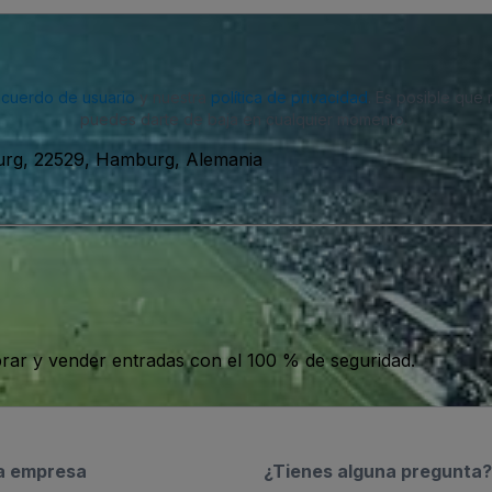
acuerdo de usuario
y nuestra
política de privacidad
. Es posible que
puedes darte de baja en cualquier momento.
urg, 22529, Hamburg, Alemania
ar y vender entradas con el 100 % de seguridad.
a empresa
¿Tienes alguna pregunta?