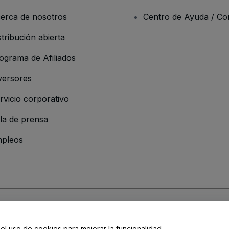
erca de nosotros
Centro de Ayuda / Co
stribución abierta
ograma de Afiliados
versores
rvicio corporativo
la de prensa
pleos
 de la Empresa
os y Condiciones
, de la
Política de Privacidad
, de la
Política de Cookies
y de
 el uso de cookies para mejorar la funcionalidad