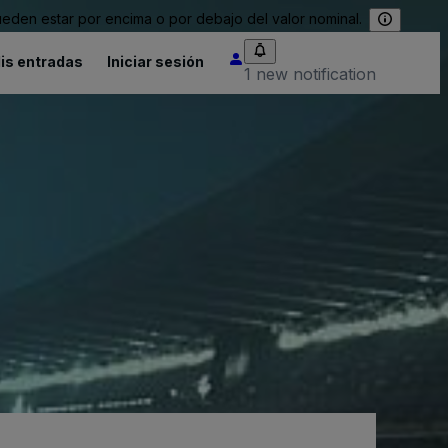
eden estar por encima o por debajo del valor nominal.
is entradas
Iniciar sesión
1 new notification