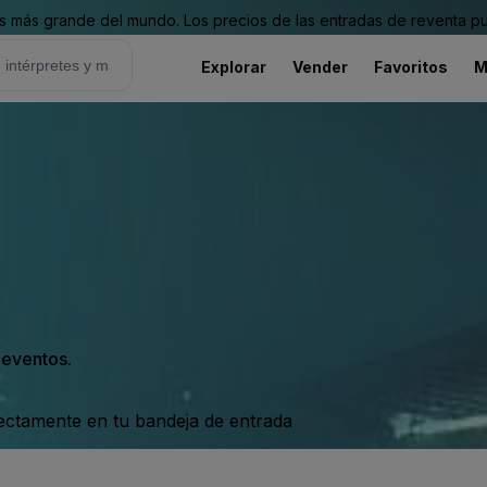
 más grande del mundo. Los precios de las entradas de reventa pu
Explorar
Vender
Favoritos
M
s eventos.
rectamente en tu bandeja de entrada