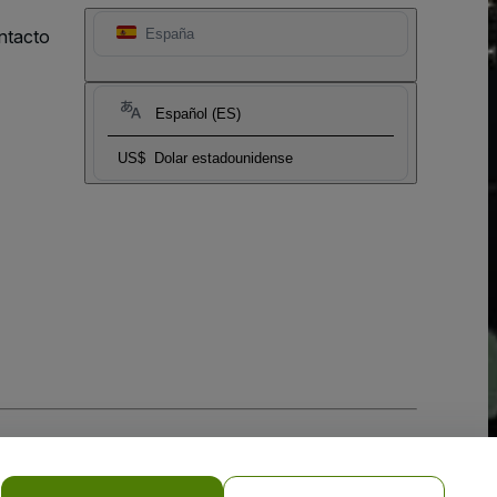
ntacto
España
Español (ES)
US$
Dolar estadounidense
 la
Política de Privacidad para Móviles