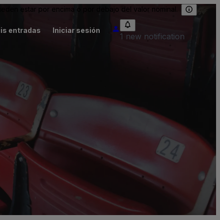
eden estar por encima o por debajo del valor nominal.
is entradas
Iniciar sesión
1 new notification