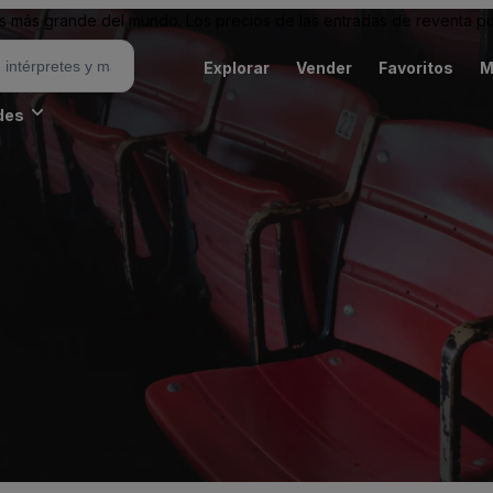
 más grande del mundo. Los precios de las entradas de reventa pu
Explorar
Vender
Favoritos
M
des
é