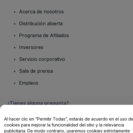
Acerca de nosotros
Distribución abierta
Programa de Afiliados
Inversores
Servicio corporativo
Sala de prensa
Empleos
¿Tienes alguna pregunta?
Centro de Ayuda / Contacto
Al hacer clic en “Permitir Todas”, estarás de acuerdo en el uso d
cookies para mejorar la funcionalidad del sitio y la relevancia
publicitaria. De modo contrario, usaremos cookies estrictamente