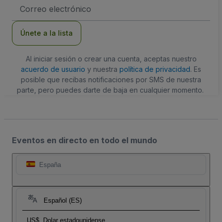
Dirección
de
correo
electrónico
Únete a la lista
Al iniciar sesión o crear una cuenta, aceptas nuestro
acuerdo de usuario
y nuestra
política de privacidad
. Es
posible que recibas notificaciones por SMS de nuestra
parte, pero puedes darte de baja en cualquier momento.
Eventos en directo en todo el mundo
España
Español (ES)
US$
Dolar estadounidense