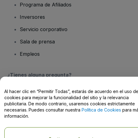
Programa de Afiliados
Inversores
Servicio corporativo
Sala de prensa
Empleos
¿Tienes alguna pregunta?
Centro de Ayuda / Contacto
Al hacer clic en “Permitir Todas”, estarás de acuerdo en el uso d
cookies para mejorar la funcionalidad del sitio y la relevancia
publicitaria. De modo contrario, usaremos cookies estrictamente
necesarias. Puedes consultar nuestra
Política de Cookies
para m
información.
Derechos reservados © viagogo Entertainment Inc 2026
Datos de
la Empresa
El uso de este sitio web constituye la aceptación de los
Términos y