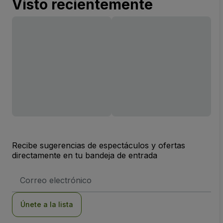
Visto recientemente
Recibe sugerencias de espectáculos y ofertas
directamente en tu bandeja de entrada
Dirección
de
correo
electrónico
Únete a la lista