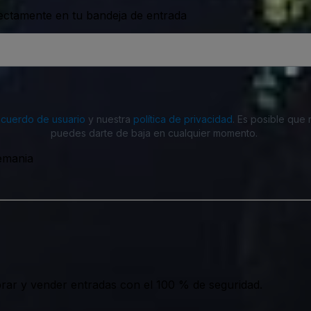
rectamente en tu bandeja de entrada
acuerdo de usuario
y nuestra
política de privacidad
. Es posible que
puedes darte de baja en cualquier momento.
lemania
ar y vender entradas con el 100 % de seguridad.