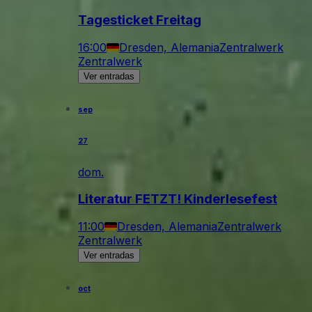
Tagesticket Freitag
16:00
Dresden, Alemania
Zentralwerk
Zentralwerk
Ver entradas
sep
27
dom.
Literatur FETZT! Kinderlesefest
11:00
Dresden, Alemania
Zentralwerk
Zentralwerk
Ver entradas
oct