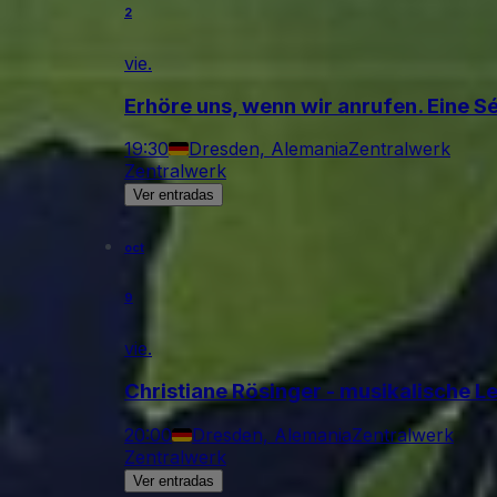
2
vie.
Erhöre uns, wenn wir anrufen. Eine S
19:30
Dresden, Alemania
Zentralwerk
Zentralwerk
Ver entradas
oct
9
vie.
Christiane Rösinger - musikalische L
20:00
Dresden, Alemania
Zentralwerk
Zentralwerk
Ver entradas