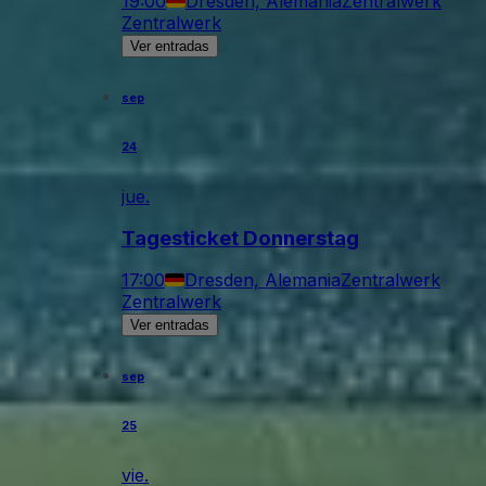
19:00
Dresden, Alemania
Zentralwerk
Zentralwerk
Ver entradas
sep
24
jue.
Tagesticket Donnerstag
17:00
Dresden, Alemania
Zentralwerk
Zentralwerk
Ver entradas
sep
25
vie.