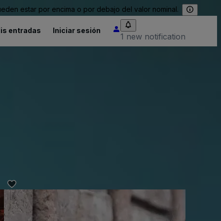
eden estar por encima o por debajo del valor nominal.
is entradas
Iniciar sesión
1 new notification