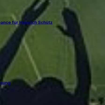
éance für Heinrich Schütz
esung