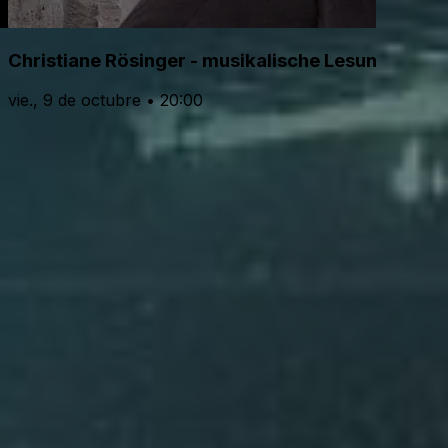
Christiane Rösinger - musikalische Lesung
vie., 9 de octubre • 20:00