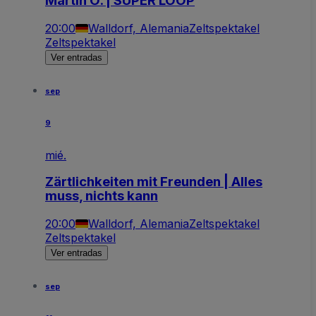
Martin O. | SUPER LOOP
20:00
Walldorf, Alemania
Zeltspektakel
Zeltspektakel
Ver entradas
sep
9
mié.
Zärtlichkeiten mit Freunden | Alles
muss, nichts kann
20:00
Walldorf, Alemania
Zeltspektakel
Zeltspektakel
Ver entradas
sep