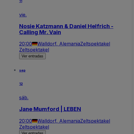
11
vie.
Nosie Katzmann & Daniel Helfrich -
Calling Mr. Vain
20:00
Walldorf, Alemania
Zeltspektakel
Zeltspektakel
Ver entradas
sep
12
sáb.
Jane Mumford | LEBEN
20:00
Walldorf, Alemania
Zeltspektakel
Zeltspektakel
Ver entradas