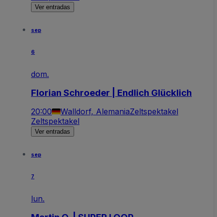
Ver entradas
sep
6
dom.
Florian Schroeder | Endlich Glücklich
20:00
Walldorf, Alemania
Zeltspektakel
Zeltspektakel
Ver entradas
sep
7
lun.