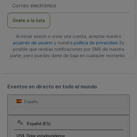
Dirección
de
correo
electrónico
Únete a la lista
Al iniciar sesión o crear una cuenta, aceptas nuestro
acuerdo de usuario
y nuestra
política de privacidad
. Es
posible que recibas notificaciones por SMS de nuestra
parte, pero puedes darte de baja en cualquier momento.
Eventos en directo en todo el mundo
España
Español (ES)
US$
Dolar estadounidense