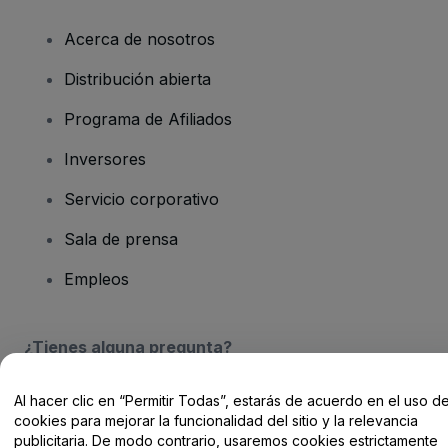
Acerca de nosotros
Distribución abierta
Programa de Afiliados
Inversores
Servicio corporativo
Sala de prensa
Empleos
¿Tienes alguna pregunta?
Centro de Ayuda / Contacto
Al hacer clic en “Permitir Todas”, estarás de acuerdo en el uso d
cookies para mejorar la funcionalidad del sitio y la relevancia
publicitaria. De modo contrario, usaremos cookies estrictamente