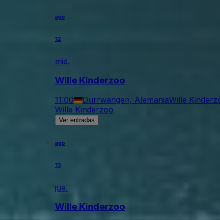
ago
12
mié.
Wille Kinderzoo
11:00
Dürrwangen, Alemania
Wille Kinderz
Wille Kinderzoo
Ver entradas
ago
13
jue.
Wille Kinderzoo