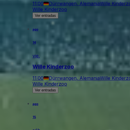
11:00
Dürrwangen, Alemania
Wille Kinderz
Wille Kinderzoo
Ver entradas
ago
14
vie.
Wille Kinderzoo
11:00
Dürrwangen, Alemania
Wille Kinderz
Wille Kinderzoo
Ver entradas
ago
15