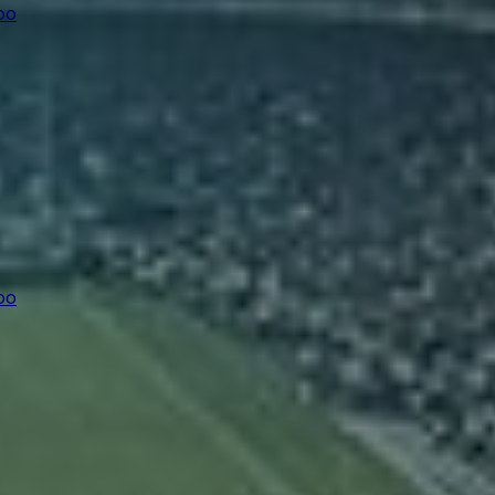
oo
oo