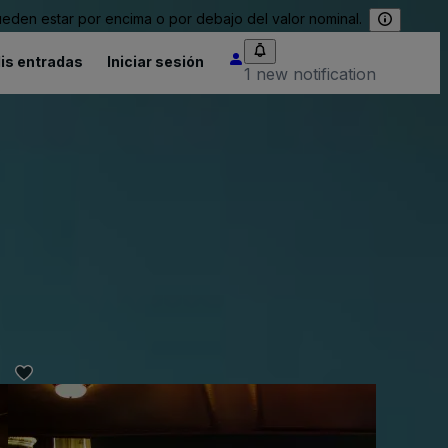
eden estar por encima o por debajo del valor nominal.
is entradas
Iniciar sesión
1 new notification