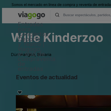
Somos el mercado en línea de compra y reventa de entradas
Entradas
para
Wille Kinderzoo
Conciertos,
Deporte
y Teatro |
viagogo,
el sitio de
Dürrwangen, Bavaria
compraventa
de
entradas
Eventos de actualidad