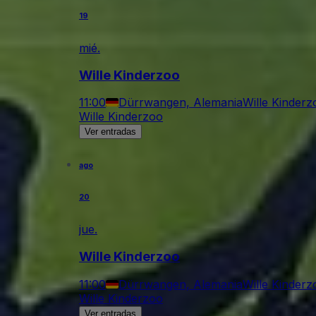
19
mié.
Wille Kinderzoo
11:00
Dürrwangen, Alemania
Wille Kinderz
Wille Kinderzoo
Ver entradas
ago
20
jue.
Wille Kinderzoo
11:00
Dürrwangen, Alemania
Wille Kinderz
Wille Kinderzoo
Ver entradas