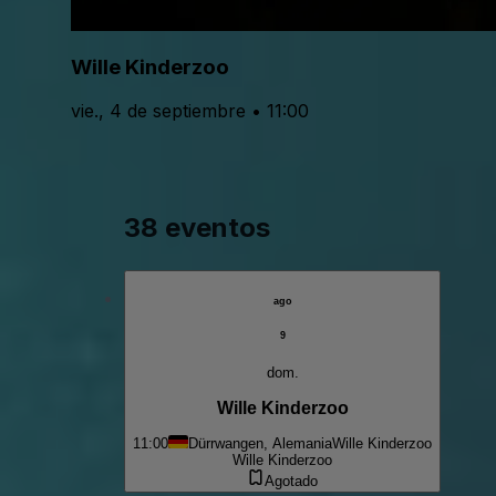
Wille Kinderzoo
vie., 4 de septiembre • 11:00
38 eventos
ago
9
dom.
Wille Kinderzoo
11:00
Dürrwangen, Alemania
Wille Kinderzoo
Wille Kinderzoo
Agotado