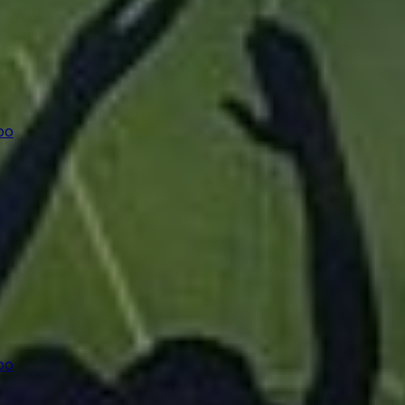
oo
oo