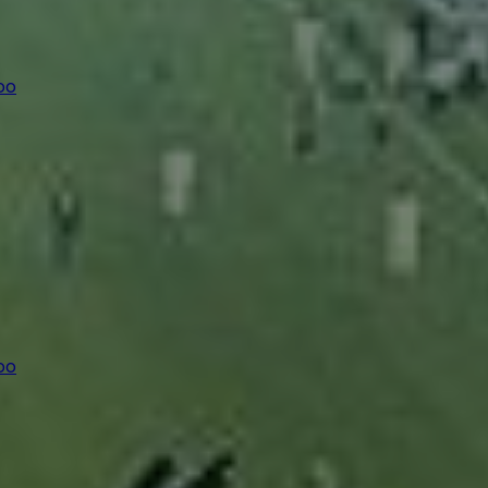
oo
oo