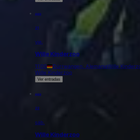
ago
21
vie.
Wille Kinderzoo
11:00
Dürrwangen, Alemania
Wille Kinderz
Wille Kinderzoo
Ver entradas
ago
22
sáb.
Wille Kinderzoo