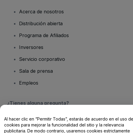
Acerca de nosotros
Distribución abierta
Programa de Afiliados
Inversores
Servicio corporativo
Sala de prensa
Empleos
¿Tienes alguna pregunta?
Centro de Ayuda / Contacto
Al hacer clic en “Permitir Todas”, estarás de acuerdo en el uso d
cookies para mejorar la funcionalidad del sitio y la relevancia
publicitaria. De modo contrario, usaremos cookies estrictamente