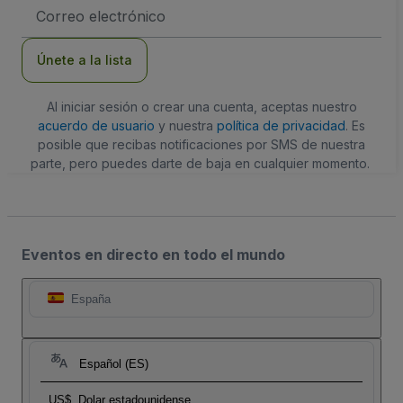
Dirección
de
correo
electrónico
Únete a la lista
Al iniciar sesión o crear una cuenta, aceptas nuestro
acuerdo de usuario
y nuestra
política de privacidad
. Es
posible que recibas notificaciones por SMS de nuestra
parte, pero puedes darte de baja en cualquier momento.
Eventos en directo en todo el mundo
España
Español (ES)
US$
Dolar estadounidense