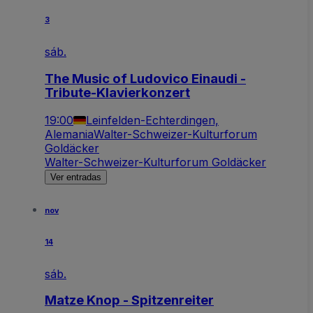
3
sáb.
The Music of Ludovico Einaudi -
Tribute-Klavierkonzert
19:00
Leinfelden-Echterdingen,
Alemania
Walter-Schweizer-Kulturforum
Goldäcker
Walter-Schweizer-Kulturforum Goldäcker
Ver entradas
nov
14
sáb.
Matze Knop - Spitzenreiter