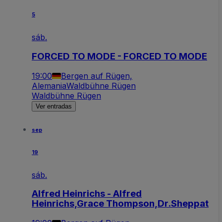
5
sáb.
FORCED TO MODE - FORCED TO MODE
19:00
Bergen auf Rügen,
Alemania
Waldbühne Rügen
Waldbühne Rügen
Ver entradas
sep
19
sáb.
Alfred Heinrichs - Alfred
Heinrichs,Grace Thompson,Dr.Sheppat