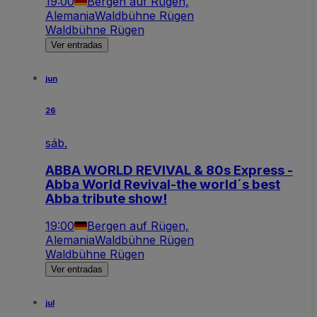
19:00
Bergen auf Rügen,
Alemania
Waldbühne Rügen
Waldbühne Rügen
Ver entradas
jun
26
sáb.
ABBA WORLD REVIVAL & 80s Express -
Abba World Revival-the world´s best
Abba tribute show!
19:00
Bergen auf Rügen,
Alemania
Waldbühne Rügen
Waldbühne Rügen
Ver entradas
jul