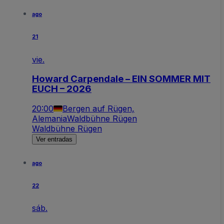
ago
21
vie.
Howard Carpendale – EIN SOMMER MIT
EUCH – 2026
20:00
Bergen auf Rügen,
Alemania
Waldbühne Rügen
Waldbühne Rügen
Ver entradas
ago
22
sáb.