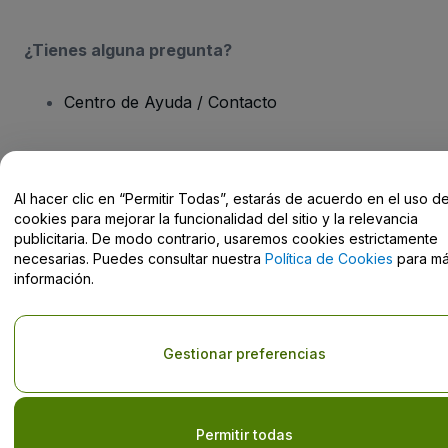
¿Tienes alguna pregunta?
Centro de Ayuda / Contacto
Al hacer clic en “Permitir Todas”, estarás de acuerdo en el uso d
Derechos reservados © viagogo Entertainment Inc 2026
Datos de
cookies para mejorar la funcionalidad del sitio y la relevancia
la Empresa
publicitaria. De modo contrario, usaremos cookies estrictamente
El uso de este sitio web constituye la aceptación de los
Términos y
necesarias. Puedes consultar nuestra
Política de Cookies
para m
Condiciones
, de la
Política de Privacidad
, de la
Política de Cookies
información.
y de la
Política de Privacidad para Móviles
No compartir mi información personal ni tus opciones de
privacidad
Gestionar preferencias
Permitir todas