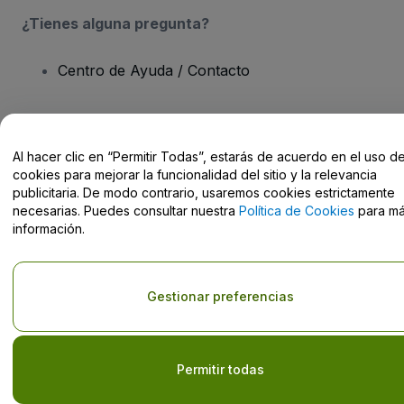
¿Tienes alguna pregunta?
Centro de Ayuda / Contacto
Al hacer clic en “Permitir Todas”, estarás de acuerdo en el uso d
cookies para mejorar la funcionalidad del sitio y la relevancia
Derechos reservados © viagogo Entertainment Inc 2026
Datos de
la Empresa
publicitaria. De modo contrario, usaremos cookies estrictamente
El uso de este sitio web constituye la aceptación de los
Términos y
necesarias. Puedes consultar nuestra
Política de Cookies
para m
Condiciones
, de la
Política de Privacidad
, de la
Política de Cookies
información.
y de la
Política de Privacidad para Móviles
No compartir mi información personal ni tus opciones de
privacidad
Gestionar preferencias
Permitir todas