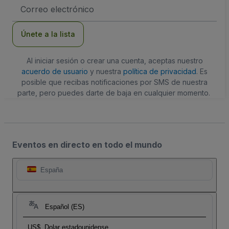
Dirección
de
correo
electrónico
Únete a la lista
Al iniciar sesión o crear una cuenta, aceptas nuestro
acuerdo de usuario
y nuestra
política de privacidad
. Es
posible que recibas notificaciones por SMS de nuestra
parte, pero puedes darte de baja en cualquier momento.
Eventos en directo en todo el mundo
España
Español (ES)
US$
Dolar estadounidense