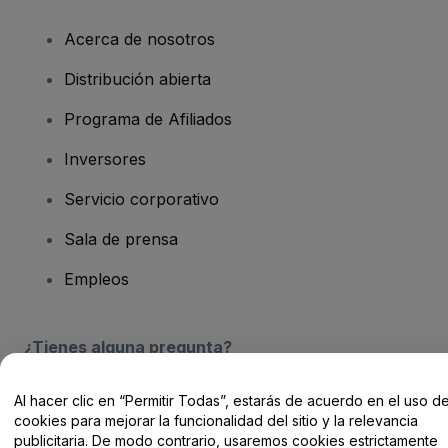
Acerca de nosotros
Distribución abierta
Programa de Afiliados
Inversores
Servicio corporativo
Sala de prensa
Empleos
¿Tienes alguna pregunta?
Centro de Ayuda / Contacto
Al hacer clic en “Permitir Todas”, estarás de acuerdo en el uso d
cookies para mejorar la funcionalidad del sitio y la relevancia
publicitaria. De modo contrario, usaremos cookies estrictamente