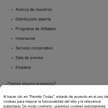
Acerca de nosotros
Distribución abierta
Programa de Afiliados
Inversores
Servicio corporativo
Sala de prensa
Empleos
¿Tienes alguna pregunta?
Centro de Ayuda / Contacto
Al hacer clic en “Permitir Todas”, estarás de acuerdo en el uso d
cookies para mejorar la funcionalidad del sitio y la relevancia
publicitaria. De modo contrario, usaremos cookies estrictamente