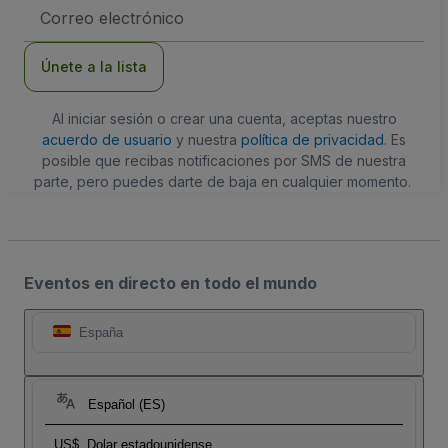
Dirección
de
correo
electrónico
Únete a la lista
Al iniciar sesión o crear una cuenta, aceptas nuestro
acuerdo de usuario
y nuestra
política de privacidad
. Es
posible que recibas notificaciones por SMS de nuestra
parte, pero puedes darte de baja en cualquier momento.
Eventos en directo en todo el mundo
España
Español (ES)
US$
Dolar estadounidense