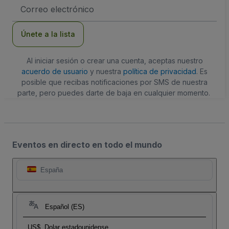
Dirección
de
correo
electrónico
Únete a la lista
Al iniciar sesión o crear una cuenta, aceptas nuestro
acuerdo de usuario
y nuestra
política de privacidad
. Es
posible que recibas notificaciones por SMS de nuestra
parte, pero puedes darte de baja en cualquier momento.
Eventos en directo en todo el mundo
España
Español (ES)
US$
Dolar estadounidense