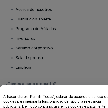
Acerca de nosotros
Distribución abierta
Programa de Afiliados
Inversores
Servicio corporativo
Sala de prensa
Empleos
¿Tienes alguna pregunta?
Centro de Ayuda / Contacto
Al hacer clic en “Permitir Todas”, estarás de acuerdo en el uso d
cookies para mejorar la funcionalidad del sitio y la relevancia
publicitaria. De modo contrario, usaremos cookies estrictamente