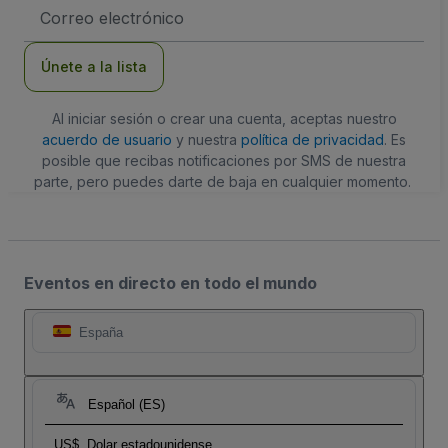
Dirección
de
correo
electrónico
Únete a la lista
Al iniciar sesión o crear una cuenta, aceptas nuestro
acuerdo de usuario
y nuestra
política de privacidad
. Es
posible que recibas notificaciones por SMS de nuestra
parte, pero puedes darte de baja en cualquier momento.
Eventos en directo en todo el mundo
España
Español (ES)
US$
Dolar estadounidense