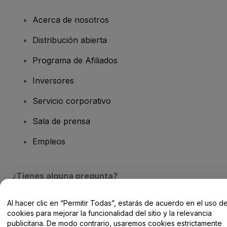
Acerca de nosotros
Distribución abierta
Programa de Afiliados
Inversores
Servicio corporativo
Sala de prensa
Empleos
¿Tienes alguna pregunta?
Centro de Ayuda / Contacto
Al hacer clic en “Permitir Todas”, estarás de acuerdo en el uso d
cookies para mejorar la funcionalidad del sitio y la relevancia
publicitaria. De modo contrario, usaremos cookies estrictamente