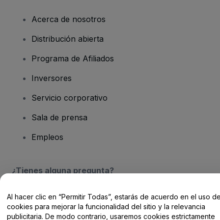
Acerca de nosotros
Distribución abierta
Programa de Afiliados
Inversores
Servicio corporativo
Sala de prensa
Empleos
¿Tienes alguna pregunta?
Centro de Ayuda / Contacto
Al hacer clic en “Permitir Todas”, estarás de acuerdo en el uso d
cookies para mejorar la funcionalidad del sitio y la relevancia
publicitaria. De modo contrario, usaremos cookies estrictamente