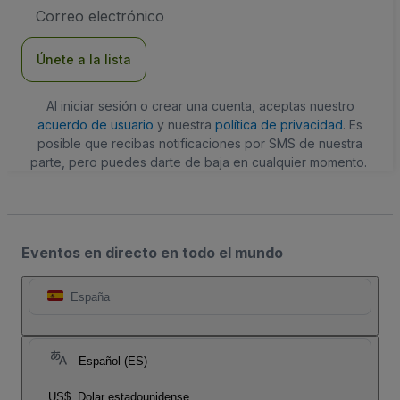
Dirección
de
correo
electrónico
Únete a la lista
Al iniciar sesión o crear una cuenta, aceptas nuestro
acuerdo de usuario
y nuestra
política de privacidad
. Es
posible que recibas notificaciones por SMS de nuestra
parte, pero puedes darte de baja en cualquier momento.
Eventos en directo en todo el mundo
España
Español (ES)
US$
Dolar estadounidense