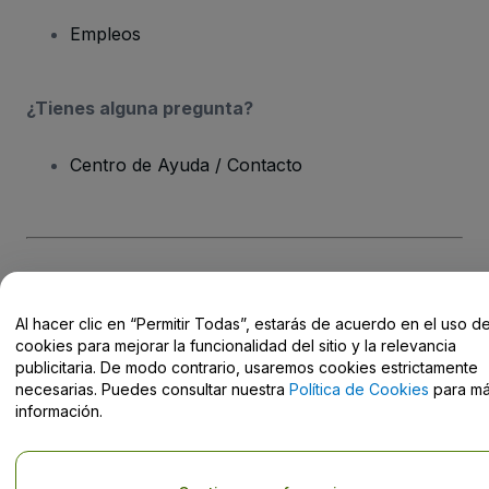
Empleos
¿Tienes alguna pregunta?
Centro de Ayuda / Contacto
Derechos reservados © viagogo Entertainment Inc 2026
Datos de
la Empresa
Al hacer clic en “Permitir Todas”, estarás de acuerdo en el uso d
El uso de este sitio web constituye la aceptación de los
Términos y
Condiciones
, de la
Política de Privacidad
, de la
Política de Cookies
cookies para mejorar la funcionalidad del sitio y la relevancia
y de la
Política de Privacidad para Móviles
publicitaria. De modo contrario, usaremos cookies estrictamente
No compartir mi información personal ni tus opciones de
necesarias. Puedes consultar nuestra
Política de Cookies
para m
privacidad
información.