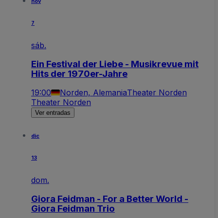
nov
7
sáb.
Ein Festival der Liebe - Musikrevue mit
Hits der 1970er-Jahre
19:00
Norden, Alemania
Theater Norden
Theater Norden
Ver entradas
dic
13
dom.
Giora Feidman - For a Better World -
Giora Feidman Trio