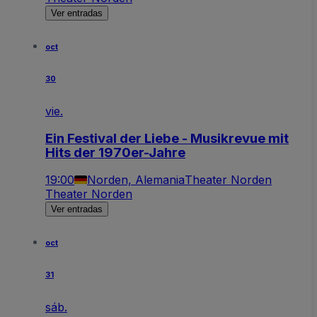
Ver entradas
oct
30
vie.
Ein Festival der Liebe - Musikrevue mit
Hits der 1970er-Jahre
19:00
Norden, Alemania
Theater Norden
Theater Norden
Ver entradas
oct
31
sáb.