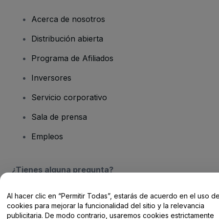
Acerca de nosotros
Distribución abierta
Programa de Afiliados
Inversores
Servicio corporativo
Sala de prensa
Empleos
¿Tienes alguna pregunta?
Centro de Ayuda / Contacto
Al hacer clic en “Permitir Todas”, estarás de acuerdo en el uso d
cookies para mejorar la funcionalidad del sitio y la relevancia
publicitaria. De modo contrario, usaremos cookies estrictamente