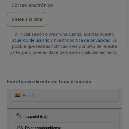
Dirección
de
correo
electrónico
Únete a la lista
Al iniciar sesión o crear una cuenta, aceptas nuestro
acuerdo de usuario
y nuestra
política de privacidad
. Es
posible que recibas notificaciones por SMS de nuestra
parte, pero puedes darte de baja en cualquier momento.
Eventos en directo en todo el mundo
España
Español (ES)
US$
Dolar estadounidense