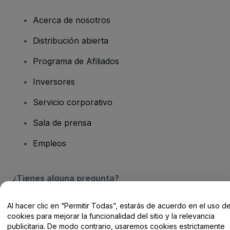
Acerca de nosotros
Distribución abierta
Programa de Afiliados
Inversores
Servicio corporativo
Sala de prensa
Empleos
¿Tienes alguna pregunta?
Centro de Ayuda / Contacto
Al hacer clic en “Permitir Todas”, estarás de acuerdo en el uso d
cookies para mejorar la funcionalidad del sitio y la relevancia
publicitaria. De modo contrario, usaremos cookies estrictamente