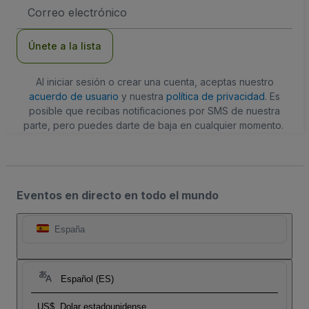
Dirección
de
correo
electrónico
Únete a la lista
Al iniciar sesión o crear una cuenta, aceptas nuestro
acuerdo de usuario
y nuestra
política de privacidad
. Es
posible que recibas notificaciones por SMS de nuestra
parte, pero puedes darte de baja en cualquier momento.
Eventos en directo en todo el mundo
España
Español (ES)
US$
Dolar estadounidense